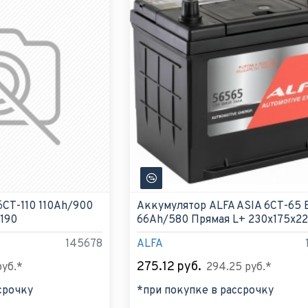
6СТ-110 110Ah/900
Аккумулятор ALFA ASIA 6СТ-65 
190
66Ah/580 Прямая L+ 230x175x2
145678
ALFA
275.12 руб.
руб.*
294.25 руб.*
срочку
*при покупке в рассрочку