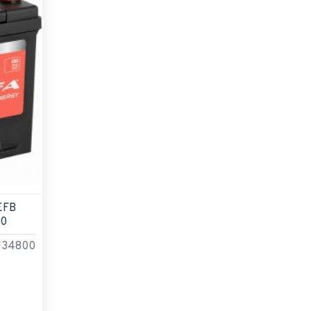
EFB
20
134800