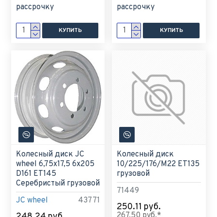
рассрочку
рассрочку
КУПИТЬ
КУПИТЬ
Колесный диск JC
Колесный диск
wheel 6,75x17,5 6x205
10/225/176/М22 ET135
D161 ET145
грузовой
Серебристый грузовой
71449
JC wheel
43771
250.11 руб.
267.50 руб.*
248.24 руб.