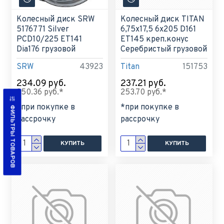
Колесный диск SRW
Колесный диск TITAN
5176771 Silver
6,75x17,5 6x205 D161
PCD10/225 ET141
ET145 креп.конус
Dia176 грузовой
Серебристый грузовой
SRW
43923
Titan
151753
234.09 руб.
237.21 руб.
250.36 руб.*
253.70 руб.*
*при покупке в
*при покупке в
ФИЛЬТРЫ ТОВАРОВ
рассрочку
рассрочку
КУПИТЬ
КУПИТЬ