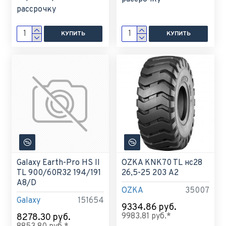
рассрочку
КУПИТЬ
КУПИТЬ
Galaxy Earth-Pro HS II
OZKA KNK70 TL нс28
TL 900/60R32 194/191
26,5-25 203 A2
A8/D
OZKA
35007
Galaxy
151654
9334.86 руб.
9983.81 руб.*
8278.30 руб.