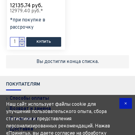
12135.74 руб.
12979.40 руб.*
*при покупке в
рассрочку
КУПИТЬ
Вы достигли конца списка.
ПОКУПАТЕЛЯМ
Способы оплаты
Наш сайт использует файлы cookie для
Возврат и замена
улучшения пользовательского опыта, сбора
О компании
статистики и представления
персонализированных рекомендаций. Нажав
Доставка
«Принять», вы даете согласие на обработку