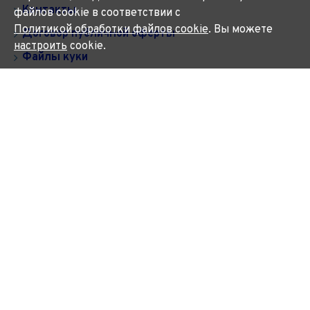
Контакты
файлов cookie в соответствии с
Политикой обработки файлов cookie
. Вы можете
Договор публичной оферты
настроить
cookie.
Файлы куки
Политика обработки персональных данных
ПОЛЕЗНЫЕ ССЫЛКИ
Подбор шин
Частые вопросы
Помощь водителю
Новости
НЕ ХОТИТЕ ПРОПУСТИТЬ?