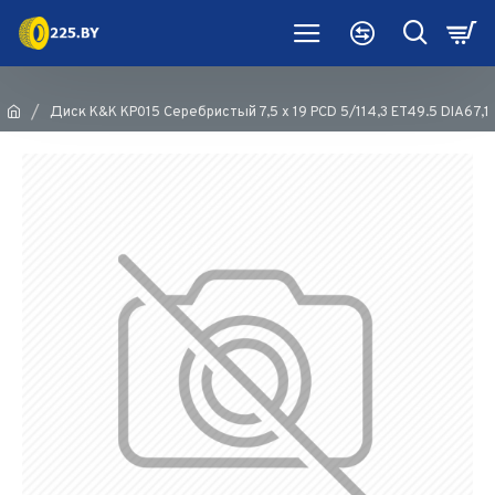
Диск K&K КР015 Серебристый 7,5 х 19 PCD 5/114,3 ET49.5 DIA67,1