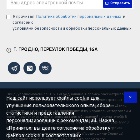
Отправить
Я прочитал
Политика обработки персональных данных
и
согласен с
условиями безопасности и обработки персональных данных
Г. ГРОДНО, ПЕРЕУЛОК ПОБЕДЫ, 16А
Лицо, уполномоченное ЧТУП «Гродношина-Сервис» рассматривать
Наш сайт использует файлы cookie для
обращения покупателей о нарушении их прав, предусмотренных
улучшения пользовательского опыта, сбора
законодательством о защите прав потребителей: Савостьян Денис
Дмитриевич +375297810533, savdenis@tut.by Управление торговли и
статистики и представления
услуг Гродненского горисполкома (для обращений покупателей): 8
персонализированных рекомендаций. Нажав
(0152) 62-69-44, 62-69-45, 62-69-67, 62-69-71, 62-69-47, 62-69-13
«Принять», вы даете согласие на обработку
Частное торговое унитарное предприятие «Гродношина-Сервис»
г.Гродно (сокращенное наименование ЧП «Гродношина-Сервис»)
файлов cookie в соответствии с
Зарегистрировано решением Гродненского городского