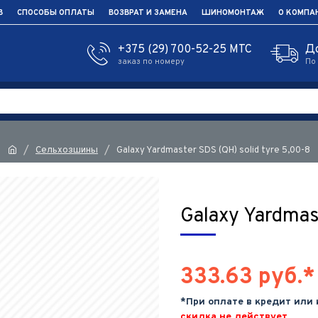
В
СПОСОБЫ ОПЛАТЫ
ВОЗВРАТ И ЗАМЕНА
ШИНОМОНТАЖ
О КОМПА
+375 (29) 700-52-25 МТС
Д
заказ по номеру
По
Сельхозшины
Galaxy Yardmaster SDS (QH) solid tyre 5,00-8
Galaxy Yardmast
333.63 руб.*
*При оплате в кредит или
скидка не действует