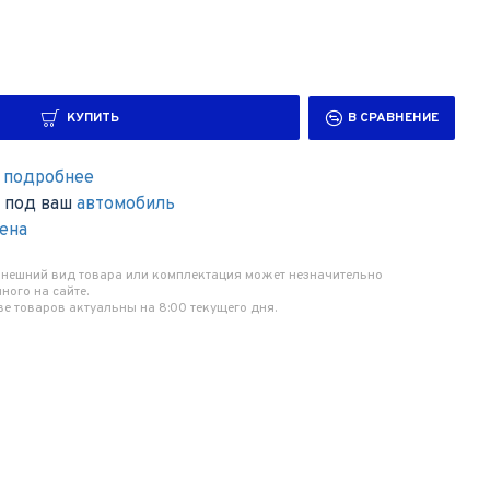
КУПИТЬ
В СРАВНЕНИЕ
,
подробнее
в под ваш
автомобиль
мена
 внешний вид товара или комплектация может незначительно
ного на сайте.
ве товаров актуальны на 8:00 текущего дня.