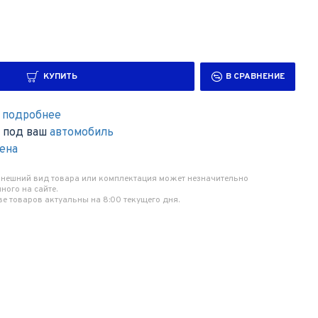
КУПИТЬ
В СРАВНЕНИЕ
,
подробнее
в под ваш
автомобиль
мена
 внешний вид товара или комплектация может незначительно
ного на сайте.
ве товаров актуальны на 8:00 текущего дня.