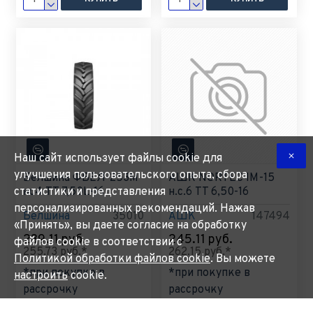
Наш сайт использует файлы cookie для
улучшения пользовательского опыта, сбора
Белшина ФБЕЛ-253М
АШК NORTEC IM-15
статистики и представления
нс4 ТТ 7,50L-16
н.с.6 TT 6,50-16
персонализированных рекомендаций. Нажав
Белшина
35010
АШК
147494
«Принять», вы даете согласие на обработку
239.11 руб.
245.11 руб.
файлов cookie в соответствии с
255.73 руб.*
262.15 руб.*
Политикой обработки файлов cookie
. Вы можете
*при покупке в
*при покупке в
настроить
cookie.
рассрочку
рассрочку