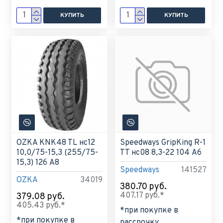
КУПИТЬ
КУПИТЬ
OZKA KNK48 TL нс12
Speedways GripKing R-1
10,0/75-15,3 (255/75-
TT нс08 8,3-22 104 A6
15,3) 126 A8
Speedways
141527
OZKA
34019
380.70 руб.
407.17 руб.*
379.08 руб.
405.43 руб.*
*при покупке в
*при покупке в
рассрочку