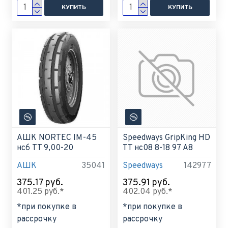
КУПИТЬ
КУПИТЬ
АШК NORTEC IM-45
Speedways GripKing HD
нс6 TT 9,00-20
TT нс08 8-18 97 A8
АШК
35041
Speedways
142977
375.17 руб.
375.91 руб.
401.25 руб.*
402.04 руб.*
*при покупке в
*при покупке в
рассрочку
рассрочку