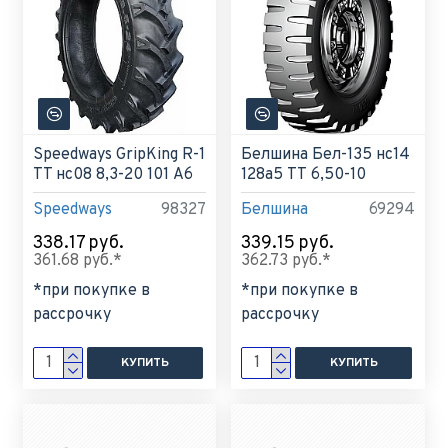
Speedways GripKing R-1
Белшина Бел-135 нс14
TT нс08 8,3-20 101 A6
128а5 ТТ 6,50-10
Speedways
98327
Белшина
69294
338.17 руб.
339.15 руб.
361.68 руб.*
362.73 руб.*
*при покупке в
*при покупке в
рассрочку
рассрочку
КУПИТЬ
КУПИТЬ