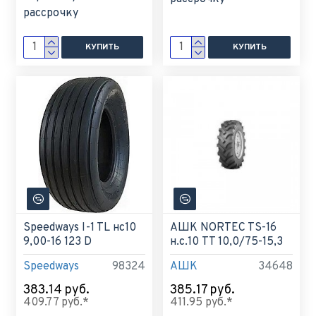
рассрочку
КУПИТЬ
КУПИТЬ
Speedways I-1 TL нс10
АШК NORTEC TS-16
9,00-16 123 D
н.с.10 TT 10,0/75-15,3
Speedways
98324
АШК
34648
383.14 руб.
385.17 руб.
409.77 руб.*
411.95 руб.*