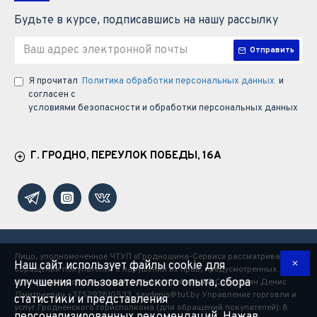
Будьте в курсе, подписавшись на нашу рассылку
Отправить
Я прочитал
Политика обработки персональных данных
и
согласен с
условиями безопасности и обработки персональных данных
Г. ГРОДНО, ПЕРЕУЛОК ПОБЕДЫ, 16А
Лицо, уполномоченное ЧТУП «Гродношина-Сервис» рассматривать
Наш сайт использует файлы cookie для
обращения покупателей о нарушении их прав, предусмотренных
улучшения пользовательского опыта, сбора
законодательством о защите прав потребителей: Савостьян Денис
Дмитриевич +375297810533, savdenis@tut.by Управление торговли и
статистики и представления
услуг Гродненского горисполкома (для обращений покупателей): 8