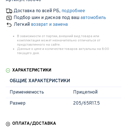
Артикул:
136046
Доставка по всей РБ
,
подробнее
Подбор шин и дисков под ваш
автомобиль
Легкий
возврат и замена
В зависимости от партии, внешний вид товара или
комплектация может незначительно отличаться от
представленного на сайте.
Данные о цене и количестве товаров актуальны на 8:00
текущего дня.
ХАРАКТЕРИСТИКИ
ОБЩИЕ ХАРАКТЕРИСТИКИ
Применяемость
Прицепной
Размер
205/65R17.5
ОПЛАТА/ДОСТАВКА